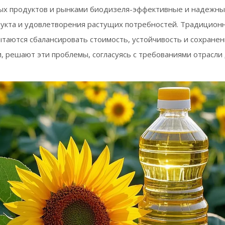
ых продуктов и рынками биодизеля-эффективные и надежн
укта и удовлетворения растущих потребностей. Традиционн
пытаются сбалансировать стоимость, устойчивость и сохранени
, решают эти проблемы, согласуясь с требованиями отрасли 