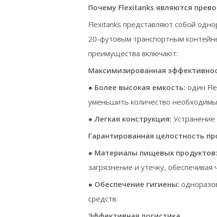
Почему Flexitanks являются пре
Flexitanks представляют собой од
20-футовым транспортным контейне
преимущества включают:
Максимизированная эффективно
●
Более высокая емкость:
один Fl
уменьшить количество необходимых
●
Легкая конструкция:
Устранение 
Гарантированная целостность пр
●
Материалы пищевых продуктов
загрязнение и утечку, обеспечивая
●
Обеспечение гигиены:
одноразов
средств.
Эффективная логистика