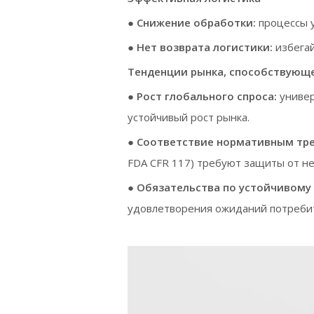
●
Снижение обработки:
процессы 
●
Нет возврата логистики:
избега
Тенденции рынка, способствующе
●
Рост глобального спроса:
униве
устойчивый рост рынка.
●
Соответствие нормативным тр
FDA CFR 117) требуют защиты от н
●
Обязательства по устойчивому
удовлетворения ожиданий потребит