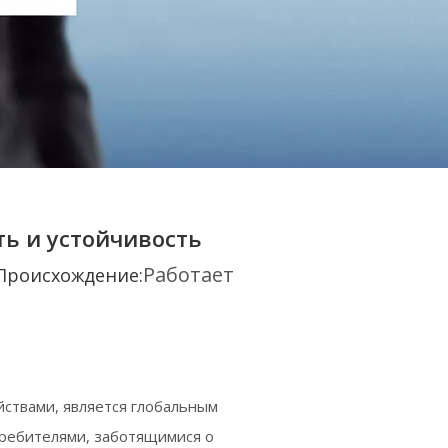
сть и устойчивость
Работает
роисхождение:
ствами, является глобальным
требителями, заботящимися о