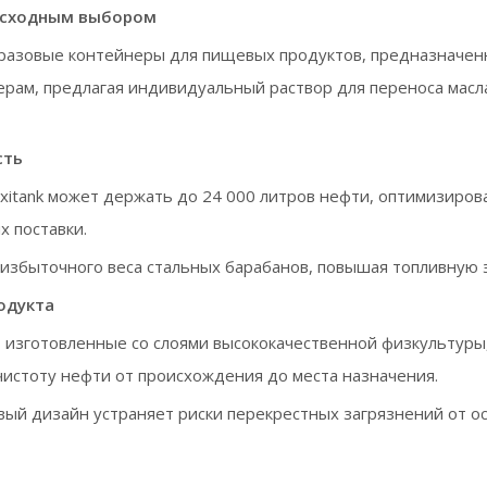
восходным выбором
норазовые контейнеры для пищевых продуктов, предназначен
рам, предлагая индивидуальный раствор для переноса масл
сть
exitank может держать до 24 000 литров нефти, оптимизиров
 поставки.
избыточного веса стальных барабанов, повышая топливную 
одукта
:
изготовленные со слоями высококачественной физкультур
 чистоту нефти от происхождения до места назначения.
ый дизайн устраняет риски перекрестных загрязнений от о