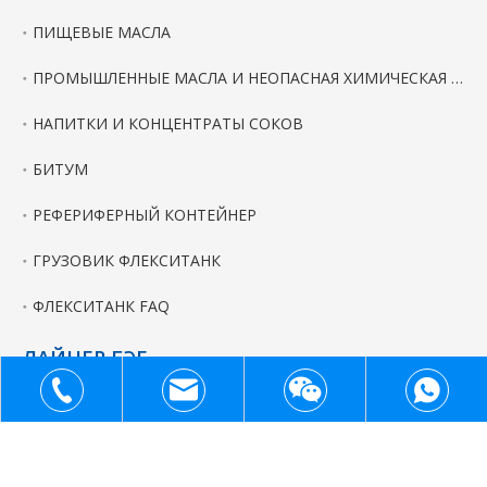
ПИЩЕВЫЕ МАСЛА
ПРОМЫШЛЕННЫЕ МАСЛА И НЕОПАСНАЯ ХИМИЧЕСКАЯ ЖИДКОСТЬ
НАПИТКИ И КОНЦЕНТРАТЫ СОКОВ
БИТУМ
РЕФЕРИФЕРНЫЙ КОНТЕЙНЕР
ГРУЗОВИК ФЛЕКСИТАНК
ФЛЕКСИТАНК FAQ
ЛАЙНЕР БЭГ
СЕЛЬСКОХОЗЯЙСТВЕННАЯ ПРОДУКЦИЯ
+86
+86-(0)532 6609 8998
sales@flexitank.net.cn
16678719059
ВКЛАДЫШ ДЛЯ ПИЩЕВЫХ ПРОДУКТОВ