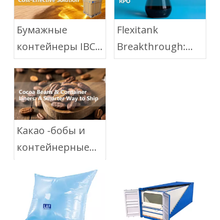
Бумажные
Flexitank
контейнеры IBC
Breakthrough:
для
расширенный
транспортировки
способ
рыбьего жира:
транспортировки
устойчивое и
RPO
экономически
Какао -бобы и
эффективное
контейнерные
решение
лайнеры: более
разумный способ
отправить